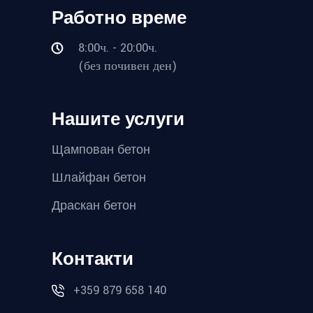
Работно време
8:00ч. - 20:00ч.
(без почивен ден)
Нашите услуги
Щампован бетон
Шлайфан бетон
Драскан бетон
Контакти
+359 879 658 140