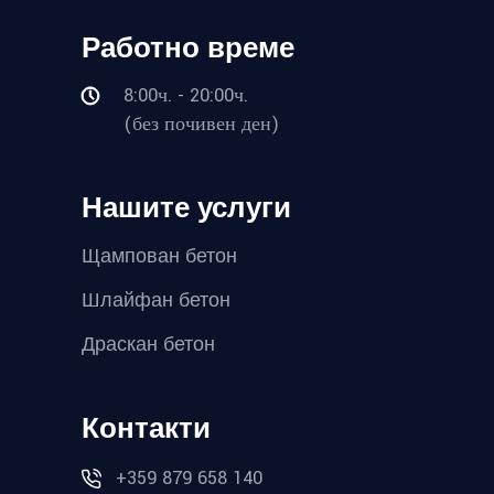
Работно време
8:00ч. - 20:00ч.
(без почивен ден)
Нашите услуги
Щампован бетон
Шлайфан бетон
Драскан бетон
Контакти
+359 879 658 140